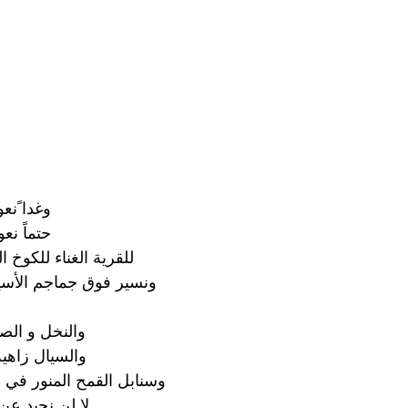
وغدا ًنعو
‏حتماً نعو
‏للقرية الغناء للكوخ 
‏ونسير فوق جماجم الأسي
والنخل و ال
والسيال زاهية 
وسنابل القمح المنور في ا
لا لن نحيد عن