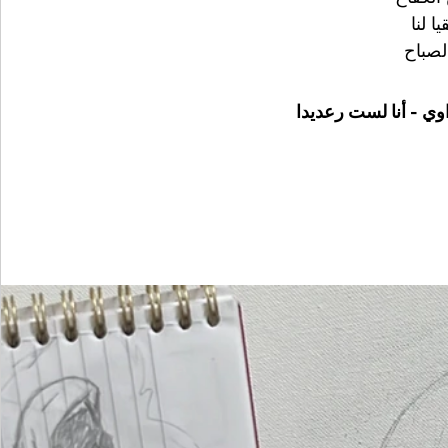
ا لنا
الصباح
-  - أنا لست رعديدا