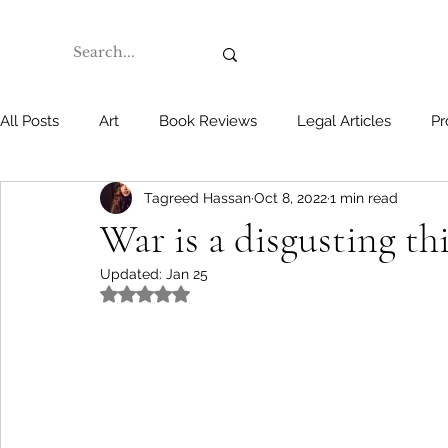
All Posts
Art
Book Reviews
Legal Articles
Pr
Tagreed Hassan
Oct 8, 2022
1 min read
War is a disgusting th
Updated:
Jan 25
Rated NaN out of 5 stars.