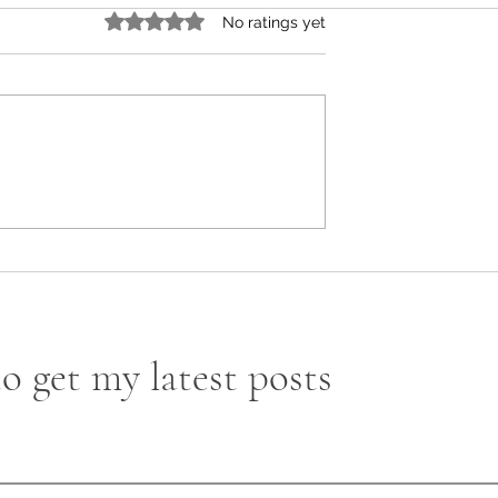
Rated 0 out of 5 stars.
No ratings yet
Darkness
Goodbye Julia وداعاً جوليا
o get my latest posts