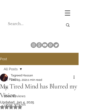
Post
All Posts
Tagreed Hassan
All Posts
Dec 19, 2021
1 min read
My Tired Mind has Blurred my
Art
Vision
Book Reviews
Updated:
Jan 4, 2025
Legal Articles
Rated NaN out of 5 stars.