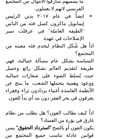
ما يسميهم سارقوا الأموال من المجتمع 
الفرنسي لانهم لا يعملون. 
ايضاً في عام ٢٠١٧ يدين الرئيس 
إيمانويل ماكرون كسل فئه من الناس 
"الطبقة العاملة" في عرقلت سير 
الإصلاحات في عهدة.
اذاً هل شُكل النظام ليخدم فئه معينه من 
المجتمع؟. 
السياسة بشكل عام مسألة جمالية، فهي 
طريقة لتقديم العالم بشكل رائع وجميل 
حيث يٌسلط الضوء على شعارات جمالية 
ووعود وهمية يتحملها الشعب، ما ينتج عن 
الأنظمة الفاسدة أغنياء يزدادون ثراء وفقراء 
يغرقون في بحر الفقر دون مد أي يداً للعون.
اذاً كيف نطالب العون؟ هل يطلب من نظام 
غارق في بؤرة من الفساد؟ 
يكون العون أو بالصح 
"استرداد الحقوق"
 بسن 
قوانين عادلة تناسب جميع المجتمع من 