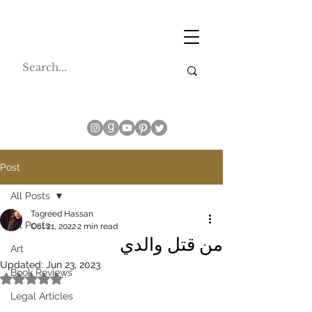
Post
All Posts
Tagreed Hassan
All Posts
Oct 21, 2022
2 min read
من قتل والدي
Art
Updated:
Jun 23, 2023
Book Reviews
Rated NaN out of 5 stars.
Legal Articles