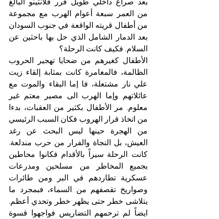
بعد صراع داخلي طويل قرر فلانتينو البالغ 
من العمر سبعة أعوام الهرب مع مجموعة 
من أطفال قريته الواقعة في جنوب السودان 
بعد الدمار الشامل الذي حل بها باحثين عن 
السلام. فكيف كانت الرحلة؟
الأطفال كغيرهم من ضحايا تهجير الحروب 
الظالمة، فالمغامرة كانت بمثابة إلقاء زيت 
علي نار مشتعلة، فا إما البقاء والموت مع 
عائلاتهم وإما الهرب الى مصير معتم غير 
معلوم. مر الأطفال بكثير من العقبات، بدءا 
من اتخاذ قرار الهروب فكان السبب الرئيسي 
من الهجرة حينها ليس البحث عن رغد 
العيش، بل النجاة والفرار من حرب مندلعة. 
كانت الرحلة سيراً بالأقدام فكانوا محاطين 
بجميع المخاطر من مسلحين ومدرعات 
عسكرية تطاردهم في البر ومن طائرات 
وصواريخ تقصفهم من السماء، فبمجرد ما 
يتلاشى خطر حتى يظهر خطر وتحدي أعظم. 
ايضاً لم ترحمهم التضاريس فواجهوا قسوة 