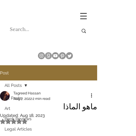
Post
All Posts
Tagreed Hassan
All Posts
Aug 7, 2022
2 min read
ماهو الماذا
Art
Updated:
Aug 18, 2023
Book Reviews
Rated NaN out of 5 stars.
Legal Articles