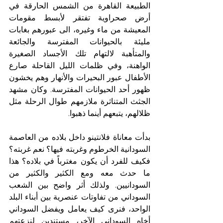
الطبيعة القاهرة من الشمس الحارقة في 
أرض صحراوية تفتقر لأبسط مقومات 
المعيشة من ماء وغيره، الى عبورهم بغابات 
مليئة بالحيوانات المفترسة والجائعة 
والمتأهبة لالتهام تلك الأجساد الصغيرة 
الواهنة، وفي ظلمات الليل القاحلة صارع 
الأطفال عبور البحيرات والأنهار وهم يخشون 
ظهور أحد الحيوانات المفترسة. وكان مشهد 
الجثث المتناثرة ملازمهم طوال الرحلة مثل 
ظلالهم، يتبعهم أينما ذهبوا.
بدأت معاناة فلانتينو داخل بلاده من العاصمة 
السودانية الخرطوم وغربته فيها؟ نعم غربته؟ 
فكيف للفرد أن يكون مغترباً في بلاده؟ هذا 
ما حدث معه ومع الكثير والكثير من 
السودانيين. ولذلك أثر واضح بين الشعب 
السوداني من تفاوتات عنصرية بين أبناء البلد 
الواحد، فنرى كيف يعامل ويفضل السوداني 
أخاه السوداني الآخر، مستندين لنزعتهم 