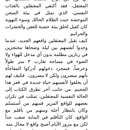
المعتقل، فقد أكتفي المعتقلين بالعذاب 
النفسي، الذي تمثل في بيئة السجن 
الموحشة حيث الظلام الحالك وسوء التهوية 
كان كفيل لخلق بيئة خصبة للعفن والحشرات 
والجراثيم. 
كيف تقبل المعتقلين واقعهم الجديد، عندما 
وجدوا أنفسهم بين ليلة وضحاها محتجزين 
في زنازين مظلمة بدون أي مدخل للهواء ولا 
الضوء في مساحة تقارب ٣ متر طولاً 
وعرضاً، فبمجرد دخولهم أدركوا المفاجأة 
بأنهم مبصرون ولكن لا يبصرون،  فكيف لهم 
أن يخلقوا ‏لأنفسهم حياة جديدة في قعر هذا 
الجحيم. من جانب آخر تطرق الكتاب إلى 
الحالة النفسية للمعتقلين، تمثلت في نكران 
بعضهم للواقع المرير فمنهم من أستسلم 
وكان بانتظار آجلة ومنهم من تأقلم مع 
الواقع، كان التأقلم في البداية صعب جداً 
لكن مع مرور الأيام أصبح واقع لا محال منه. 