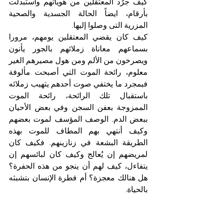
كيف جرُد المعتقلين من هوياتهم واستبدلت 
بأرقام، ايضاً الحالة الجسدية والصحية 
المزرية التى وصلوا إليها. 
كيف كان يقضي المعتقلين يومهم، مرورا 
بسماعهم معاناة زملائهم بالجور يأنون 
ويصرخون من الألم ومن هول مصيرهم الغير 
معلوم، رائحة الموت التي أصبحت مألوفة 
فبمجرد ما يختفي صوت أحدهم يتهيب زملائه 
باستقبال تلك الرائحة، رائحة الموت 
الممزوجة بعفن السجن وفي بعض الأحيان 
ببعض الدم. الوصف المؤسف لموت بعضهم 
وكيف أنتهي بهم المطاف للموت بهذه 
الطريقة البشعة في زنازينهم. فكيف كان 
لمريضهم إن يُعالج وكيف كان لبائسهم إن 
يتفاءل، كيف لهم أن ينجو من هذه الحفرة؟ 
هل هنالك معجزة؟ أم فطرة الإنسان بتشبثه 
بالحياة. 