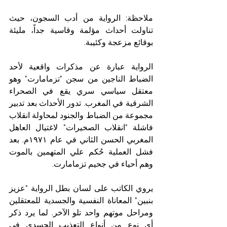
ملاحظة: الرواية من أدب السجون، حيث 
تناولت أحداث مؤلمة وقاسية جداً، مليئة 
بوقائع مزعجة وكئيبة. 
الرواية عبارة عن مذكرات واقعية لأحد 
الضباط الناجين من سجن "تزمامارت" وهو 
معتقل سياسي سري يقع في الصحراء 
الشرقية في المغرب. تدور الأحداث بعد تدبير 
مجموعة من الضباط والجنود لمحاولة انقلاب 
فاشلة "انقلاب الصخيرات" لاغتيال العاهل 
المغربي الحسن الثاني في عام ١٩٧١م. بعد 
فشل العملية حُكم علي المتهمين بالموت 
وهم أحياء في جحيم تزمامارت.
يروي الكاتب على لسان بطل الرواية "عزيز 
بنبين" المعاناة النفسية والجسدية للمعتقلين 
ومراحل موتهم واحد تلو الآخر. لما يرد ذكر 
أي نوع من أنواع التعذيب الجسدي في 