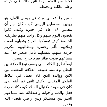
فجأة ‏من العدم، وما تأثير ذلك على حياته 
وعلى عائلته ومحيطة.
- من ما أعجبني وبث في روحي الأمل، هو 
روتين المعتقلين اليومي كيف كان لهم أن 
يتحملوا ١٨ عام في حفرة وكيف كانوا 
يقضون اليوم بينهم وكل واحد منهم بطريقته 
الخاصة. كيف تمسكوا بالحياة وتقبلهم لموت 
زملائهم بألم وحسرة ومطالبتهم بتكريم 
حرمة ميتهم. تمسكهم بأمل صغير جداً عند 
سماعهم صوت طائر يغرد خارج السجن. 
ايضاً تطرق الكاتب الي وصف نوع العلاقة بين 
البطل وعائلته. طبيعة العلاقة المعقدة بين 
الابن ووالده الذي كان يعمل في البلاط 
الملكي المغربي، وكيف تلقي خبر أبنه الذي 
كان في مهمة لاغتيال الملك. كيف كانت ردة 
فعل والدته وأخواته وأصدقائه عند سماعهم 
الخبر بين مستنكر وبين راضي بقضاء الله 
وقدره. 