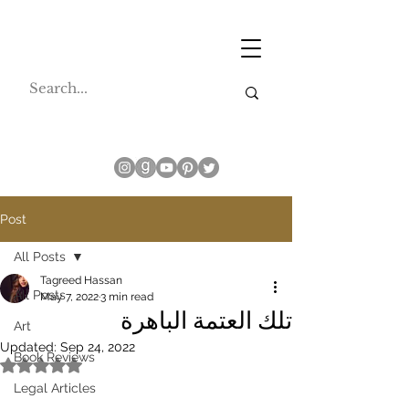
Post
All Posts
Tagreed Hassan
All Posts
May 7, 2022
3 min read
تلك العتمة الباهرة
Art
Updated:
Sep 24, 2022
Book Reviews
Rated NaN out of 5 stars.
Legal Articles